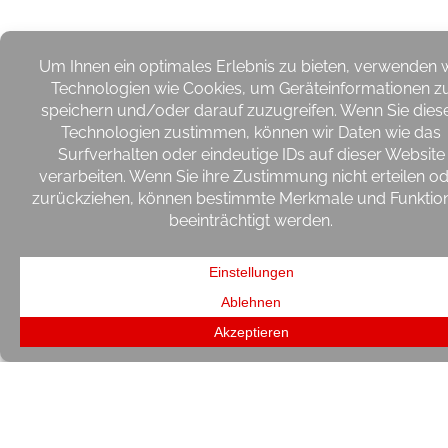
KONZEPT
Oase der Ruhe
Eat, Pray, Work im DayOffice Bali. Inspiriert
durch das Work-Life Mekka auf der „Insel der
Götter“, lässt es sich in diesem licht­durchflu­