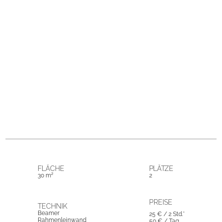
FLÄCHE
PLÄTZE
30 m²
2
PREISE
TECHNIK
Beamer
25 € / 2 Std.*
Rahmen­leinwand
50 € / Tag